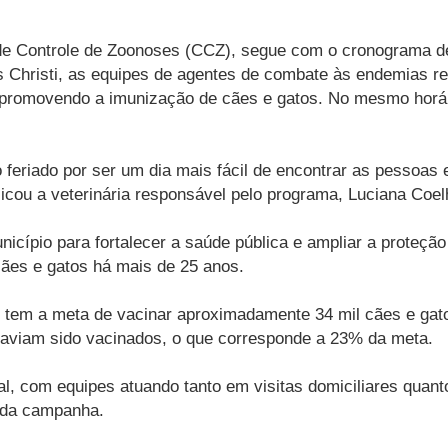
 de Controle de Zoonoses (CCZ), segue com o cronograma de
us Christi, as equipes de agentes de combate às endemias rea
, promovendo a imunização de cães e gatos. No mesmo horá
no feriado por ser um dia mais fácil de encontrar as pesso
licou a veterinária responsável pelo programa, Luciana Co
município para fortalecer a saúde pública e ampliar a proteç
ães e gatos há mais de 25 anos.
no tem a meta de vacinar aproximadamente 34 mil cães e gat
á haviam sido vacinados, o que corresponde a 23% da meta.
l, com equipes atuando tanto em visitas domiciliares quanto
e da campanha.