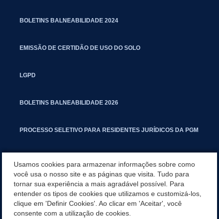
BOLETINS BALNEABILIDADE 2024
EMISSÃO DE CERTIDÃO DE USO DO SOLO
LGPD
BOLETINS BALNEABILIDADE 2026
PROCESSO SELETIVO PARA RESIDENTES JURÍDICOS DA PGM
CARTILHA POLUIÇÃO SONORA
Usamos cookies para armazenar informações sobre como
você usa o nosso site e as páginas que visita. Tudo para
tornar sua experiência a mais agradável possível. Para
MANUAL DE PROCEDIMENTOS IMOBILIÁRIOS SEINFRA
entender os tipos de cookies que utilizamos e customizá-los,
clique em 'Definir Cookies'. Ao clicar em 'Aceitar', você
TURMINHA DO LAGO
consente com a utilização de cookies.