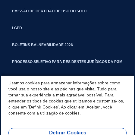
EMISSÃO DE CERTIDÃO DE USO DO SOLO
LGPD
BOLETINS BALNEABILIDADE 2026
PROCESSO SELETIVO PARA RESIDENTES JURÍDICOS DA PGM
CARTILHA POLUIÇÃO SONORA
Usamos cookies para armazenar informações sobre como
você usa o nosso site e as páginas que visita. Tudo para
tornar sua experiência a mais agradável possível. Para
MANUAL DE PROCEDIMENTOS IMOBILIÁRIOS SEINFRA
entender os tipos de cookies que utilizamos e customizá-los,
clique em 'Definir Cookies'. Ao clicar em 'Aceitar', você
TURMINHA DO LAGO
consente com a utilização de cookies.
Definir Cookies