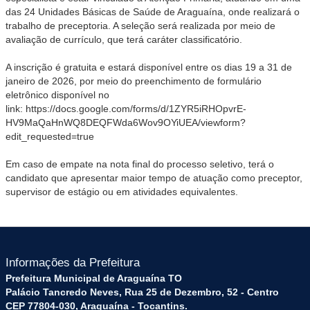
das 24 Unidades Básicas de Saúde de Araguaína, onde realizará o
trabalho de preceptoria. A seleção será realizada por meio de
avaliação de currículo, que terá caráter classificatório.
A inscrição é gratuita e estará disponível entre os dias 19 a 31 de
janeiro de 2026, por meio do preenchimento de formulário
eletrônico disponível no
link:
https://docs.google.com/forms/d/1ZYR5iRHOpvrE-
HV9MaQaHnWQ8DEQFWda6Wov9OYiUEA/viewform?
edit_requested=true
Em caso de empate na nota final do processo seletivo, terá o
candidato que apresentar maior tempo de atuação como preceptor,
supervisor de estágio ou em atividades equivalentes.
Informações da Prefeitura
Prefeitura Municipal de Araguaína TO
Palácio Tancredo Neves, Rua 25 de Dezembro, 52 - Centro
CEP 77804-030, Araguaína - Tocantins.