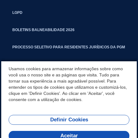
LGPD
BOLETINS BALNEABILIDADE 2026
PROCESSO SELETIVO PARA RESIDENTES JURÍDICOS DA PGM
CARTILHA POLUIÇÃO SONORA
Usamos cookies para armazenar informações sobre como
você usa o nosso site e as páginas que visita. Tudo para
tornar sua experiência a mais agradável possível. Para
MANUAL DE PROCEDIMENTOS IMOBILIÁRIOS SEINFRA
entender os tipos de cookies que utilizamos e customizá-los,
clique em 'Definir Cookies'. Ao clicar em 'Aceitar', você
TURMINHA DO LAGO
consente com a utilização de cookies.
Definir Cookies
REDES SOCIAIS
Aceitar