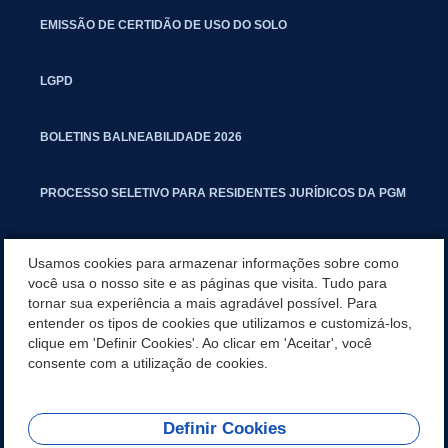
EMISSÃO DE CERTIDÃO DE USO DO SOLO
LGPD
BOLETINS BALNEABILIDADE 2026
PROCESSO SELETIVO PARA RESIDENTES JURÍDICOS DA PGM
CARTILHA POLUIÇÃO SONORA
Usamos cookies para armazenar informações sobre como
você usa o nosso site e as páginas que visita. Tudo para
tornar sua experiência a mais agradável possível. Para
MANUAL DE PROCEDIMENTOS IMOBILIÁRIOS SEINFRA
entender os tipos de cookies que utilizamos e customizá-los,
clique em 'Definir Cookies'. Ao clicar em 'Aceitar', você
TURMINHA DO LAGO
consente com a utilização de cookies.
Definir Cookies
REDES SOCIAIS