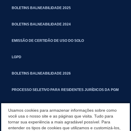
BOLETINS BALNEABILIDADE 2025
BOLETINS BALNEABILIDADE 2024
EMISSÃO DE CERTIDÃO DE USO DO SOLO
LGPD
BOLETINS BALNEABILIDADE 2026
PROCESSO SELETIVO PARA RESIDENTES JURÍDICOS DA PGM
CARTILHA POLUIÇÃO SONORA
Usamos cookies para armazenar informações sobre como
você usa o nosso site e as páginas que visita. Tudo para
tornar sua experiência a mais agradável possível. Para
MANUAL DE PROCEDIMENTOS IMOBILIÁRIOS SEINFRA
entender os tipos de cookies que utilizamos e customizá-los,