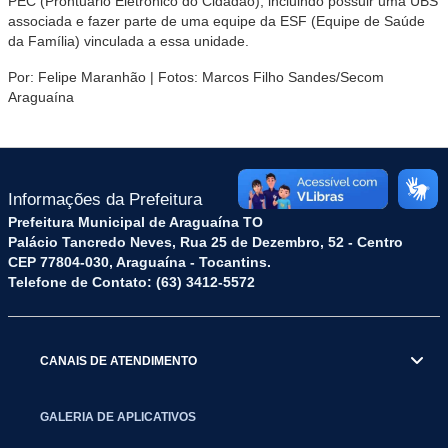
PEC (Prontuário Eletrônico do Cidadão), incluindo possuir uma UBS
associada e fazer parte de uma equipe da ESF (Equipe de Saúde
da Família) vinculada a essa unidade.
Por: Felipe Maranhão | Fotos: Marcos Filho Sandes/Secom
Araguaína
Informações da Prefeitura
Prefeitura Municipal de Araguaína TO
Palácio Tancredo Neves, Rua 25 de Dezembro, 52 - Centro
CEP 77804-030, Araguaína - Tocantins.
Telefone de Contato: (63) 3412-5572
CANAIS DE ATENDIMENTO
GALERIA DE APLICATIVOS