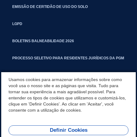
EMISSÃO DE CERTIDÃO DE USO DO SOLO
LGPD
BOLETINS BALNEABILIDADE 2026
PROCESSO SELETIVO PARA RESIDENTES JURÍDICOS DA PGM
CARTILHA POLUIÇÃO SONORA
Usamos cookies para armazenar informações sobre como
você usa o nosso site e as páginas que visita. Tudo para
tornar sua experiência a mais agradável possível. Para
MANUAL DE PROCEDIMENTOS IMOBILIÁRIOS SEINFRA
entender os tipos de cookies que utilizamos e customizá-los,
clique em 'Definir Cookies'. Ao clicar em 'Aceitar', você
TURMINHA DO LAGO
consente com a utilização de cookies.
Definir Cookies
REDES SOCIAIS