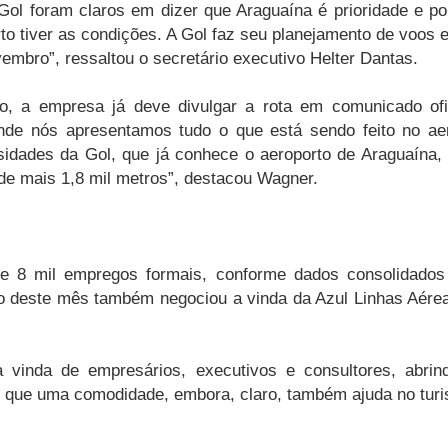
 Gol foram claros em dizer que Araguaína é prioridade e p
to tiver as condições. A Gol faz seu planejamento de voos e
embro”, ressaltou o secretário executivo Helter Dantas.
ho, a empresa já deve divulgar a rota em comunicado of
onde nós apresentamos tudo o que está sendo feito no ae
sidades da Gol, que já conhece o aeroporto de Araguaína,
 de mais 1,8 mil metros”, destacou Wagner.
se 8 mil empregos formais, conforme dados consolidad
deste mês também negociou a vinda da Azul Linhas Aéreas 
a vinda de empresários, executivos e consultores, abrin
ue uma comodidade, embora, claro, também ajuda no turismo