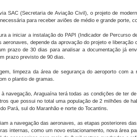
ia SAC (Secretaria de Aviação Civil), o projeto de modern
 necessária para receber aviões de médio e grande porte, c
ra a iniciar a instalação do PAPI (Indicador de Percurso d
s aeronaves, depende da aprovação do projeto e liberação 
um prazo de 30 dias para analisar a documentação já envi
m prazo previsto de 90 dias.
nagem, limpeza da área de segurança do aeroporto com a
com o plantio de gramas.
 à navegação, Araguaína terá todas as condições de ter d
tros que possui no total uma população de 2 milhões de h
 do Pará, sul do Maranhão e norte do Tocantins.
liam a navegação das aeronaves, as etapas posteriores das
turas internas, como um novo estacionamento, nova área pa