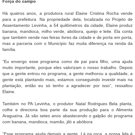
Força do campo
Há quatros anos, a produtora rural Elaine Cristina Rocha vende
para a prefeitura. Na propriedade dela, localizada no Projeto de
Assentamento Levinha, a 54 quilômetros da cidade, Elaine produz
banana, mandioca, milho verde, abóbora, queijo e leite. Ela conta
que também vende nas feiras livres da cidade e de porta em porta,
mas a parceria com o Município faz muita diferença na renda da
família.
“Eu enxergo esse programa como de pai para filho, uma ajuda
muito importante, porque eles valorizam o nosso trabalho. Depois
que a gente entrou no programa, a gente melhorou a qualidade, a
gente está plantando mais, estamos conseguindo investir mais na
plantação, então eu só tenho a agradecer por isso”, ressaltou
Elaine.
Também no PA Levinha, o produtor Natal Rodrigues Bela planta,
colhe e direciona boa parte da sua produção para o Alimenta
Araguaína. Já são setes anos abastecendo o galpão do programa
com banana, mandioca, mamão, jiló e abóbora
“Esse programa ajuda demais a gente. Lá na roça, a nossa lida é