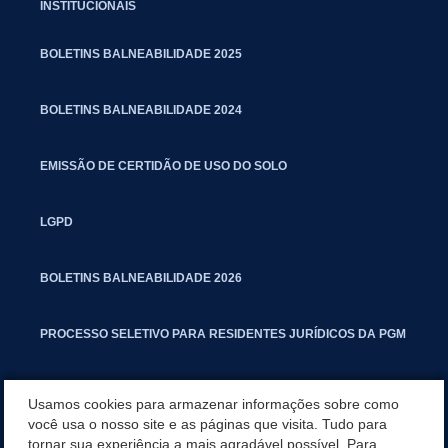
INSTITUCIONAIS
BOLETINS BALNEABILIDADE 2025
BOLETINS BALNEABILIDADE 2024
EMISSÃO DE CERTIDÃO DE USO DO SOLO
LGPD
BOLETINS BALNEABILIDADE 2026
PROCESSO SELETIVO PARA RESIDENTES JURÍDICOS DA PGM
CARTILHA POLUIÇÃO SONORA
Usamos cookies para armazenar informações sobre como
você usa o nosso site e as páginas que visita. Tudo para
tornar sua experiência a mais agradável possível. Para
MANUAL DE PROCEDIMENTOS IMOBILIÁRIOS SEINFRA