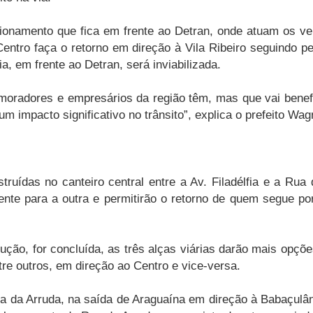
cionamento que fica em frente ao Detran, onde atuam os ve
entro faça o retorno em direção à Vila Ribeiro seguindo p
ia, em frente ao Detran, será inviabilizada.
radores e empresários da região têm, mas que vai benefic
m impacto significativo no trânsito”, explica o prefeito Wa
ruídas no canteiro central entre a Av. Filadélfia e a Rua
ente para a outra e permitirão o retorno de quem segue p
ção, for concluída, as três alças viárias darão mais opçõe
re outros, em direção ao Centro e vice-versa.
ua da Arruda, na saída de Araguaína em direção à Babaçulâ