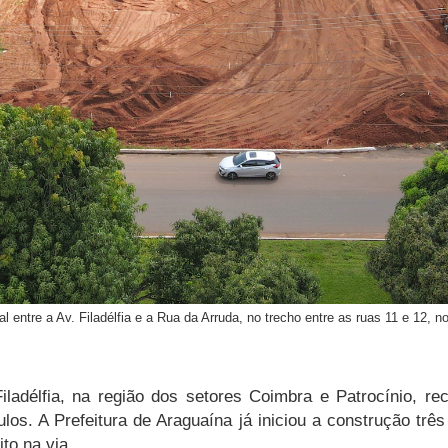
l entre a Av. Filadélfia e a Rua da Arruda, no trecho entre as ruas 11 e 12, n
adélfia, na região dos setores Coimbra e Patrocínio, rec
culos. A Prefeitura de Araguaína já iniciou a construção três
to na via.