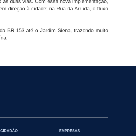
indo as duas vias. Com essa nova implementação,
 em direção à cidade; na Rua da Arruda, o fluxo
 da BR-153 até o Jardim Siena, trazendo muito
ína.
CIDADÃO
EMPRESAS