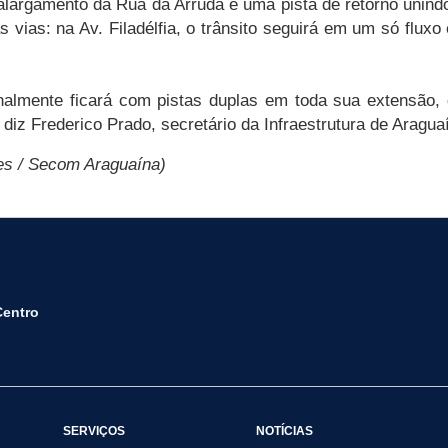
á o alargamento da Rua da Arruda e uma pista de retorno un
s vias: na Av. Filadélfia, o trânsito seguirá em um só fluxo
inalmente ficará com pistas duplas em toda sua extensão,
diz Frederico Prado, secretário da Infraestrutura de Aragua
des / Secom Araguaína)
Centro
SERVIÇOS
NOTÍCIAS