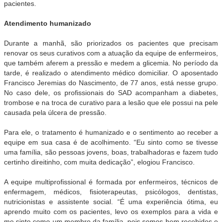
pacientes.
Atendimento humanizado
Durante a manhã, são priorizados os pacientes que precisam
renovar os seus curativos com a atuação da equipe de enfermeiros,
que também aferem a pressão e medem a glicemia. No período da
tarde, é realizado o atendimento médico domiciliar. O aposentado
Francisco Jeremias do Nascimento, de 77 anos, está nesse grupo.
No caso dele, os profissionais do SAD acompanham a diabetes,
trombose e na troca de curativo para a lesão que ele possui na pele
causada pela úlcera de pressão.
Para ele, o tratamento é humanizado e o sentimento ao receber a
equipe em sua casa é de acolhimento. “Eu sinto como se tivesse
uma família, são pessoas jovens, boas, trabalhadoras e fazem tudo
certinho direitinho, com muita dedicação”, elogiou Francisco.
A equipe multiprofissional é formada por enfermeiros, técnicos de
enfermagem, médicos, fisioterapeutas, psicólogos, dentistas,
nutricionistas e assistente social. “É uma experiência ótima, eu
aprendo muito com os pacientes, levo os exemplos para a vida e
me sinto como um membro da família, pois somos bem recebidos e