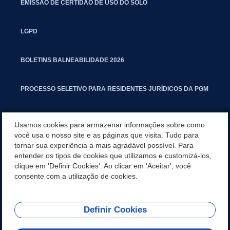
EMISSÃO DE CERTIDÃO DE USO DO SOLO
LGPD
BOLETINS BALNEABILIDADE 2026
PROCESSO SELETIVO PARA RESIDENTES JURÍDICOS DA PGM
CARTILHA POLUIÇÃO SONORA
Usamos cookies para armazenar informações sobre como
você usa o nosso site e as páginas que visita. Tudo para
tornar sua experiência a mais agradável possível. Para
MANUAL DE PROCEDIMENTOS IMOBILIÁRIOS SEINFRA
entender os tipos de cookies que utilizamos e customizá-los,
clique em 'Definir Cookies'. Ao clicar em 'Aceitar', você
TURMINHA DO LAGO
consente com a utilização de cookies.
Definir Cookies
REDES SOCIAIS