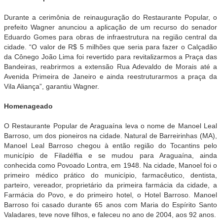
Durante a cerimônia de reinauguração do Restaurante Popular, o
prefeito Wagner anunciou a aplicação de um recurso do senador
Eduardo Gomes para obras de infraestrutura na região central da
cidade. “O valor de R$ 5 milhões que seria para fazer o Calçadão
da Cônego João Lima foi revertido para revitalizarmos a Praça das
Bandeiras, reabrirmos a extensão Rua Adevaldo de Morais até a
Avenida Primeira de Janeiro e ainda reestruturarmos a praça da
Vila Aliança”, garantiu Wagner.
Homenageado
O Restaurante Popular de Araguaína leva o nome de Manoel Leal
Barroso, um dos pioneiros na cidade. Natural de Barreirinhas (MA),
Manoel Leal Barroso chegou à então região do Tocantins pelo
município de Filadélfia e se mudou para Araguaína, ainda
conhecida como Povoado Lontra, em 1948. Na cidade, Manoel foi o
primeiro médico prático do município, farmacêutico, dentista,
parteiro, vereador, proprietário da primeira farmácia da cidade, a
Farmácia do Povo, e do primeiro hotel, o Hotel Barroso. Manoel
Barroso foi casado durante 65 anos com Maria do Espírito Santo
Valadares, teve nove filhos, e faleceu no ano de 2004, aos 92 anos.