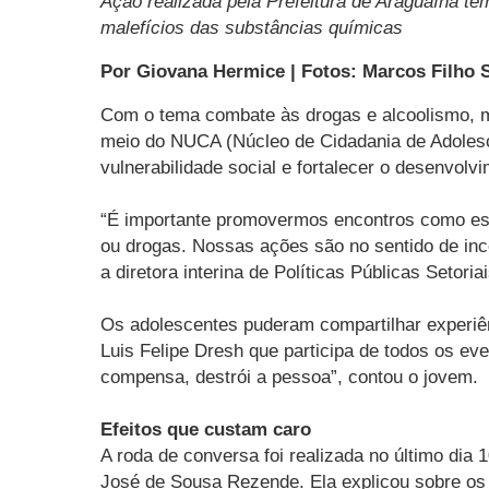
Ação realizada pela Prefeitura de Araguaína te
malefícios das substâncias químicas
Por Giovana Hermice | Fotos: Marcos Filho
Com o tema combate às drogas e alcoolismo, ma
meio do NUCA (Núcleo de Cidadania de Adolesc
vulnerabilidade social e fortalecer o desenvolv
“É importante promovermos encontros como ess
ou drogas. Nossas ações são no sentido de incen
a diretora interina de Políticas Públicas Setori
Os adolescentes puderam compartilhar experiênc
Luis Felipe Dresh que participa de todos os ev
compensa, destrói a pessoa”, contou o jovem.
Efeitos que custam caro
A roda de conversa foi realizada no último di
José de Sousa Rezende. Ela explicou sobre os 