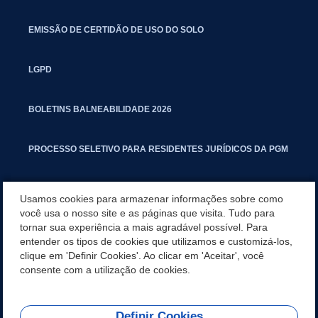
EMISSÃO DE CERTIDÃO DE USO DO SOLO
LGPD
BOLETINS BALNEABILIDADE 2026
PROCESSO SELETIVO PARA RESIDENTES JURÍDICOS DA PGM
CARTILHA POLUIÇÃO SONORA
Usamos cookies para armazenar informações sobre como
você usa o nosso site e as páginas que visita. Tudo para
tornar sua experiência a mais agradável possível. Para
MANUAL DE PROCEDIMENTOS IMOBILIÁRIOS SEINFRA
entender os tipos de cookies que utilizamos e customizá-los,
clique em 'Definir Cookies'. Ao clicar em 'Aceitar', você
TURMINHA DO LAGO
consente com a utilização de cookies.
Definir Cookies