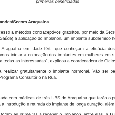
primeiras beneficiadas
 Sandes/Secom Araguaína
cesso a métodos contraceptivos gratuitos, por meio da Secr
Saúde) a aplicação do Implanon, um implante subdérmico h
 Araguaína em idade fértil que conheçam a eficácia dess
mos iniciar a colocação dos implantes em mulheres em si
a todas as interessadas”, explicou a coordenadora de Ciclos,
 realizar gratuitamente o implante hormonal. Vão ser be
 Programa Consultório na Rua.
lizada com médicas de três UBS de Araguaína que farão o 
ta a introdução e retirada do implante de longa duração, alé
 foram as primeiras a receber o Implanon, entre elas, a 