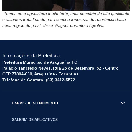
"Temos uma agricultura muito forte, uma pecuária de alta qualidade
e estamos trabalhando para continuarmos sendo referência desta
nova região do país”, disse Wagner durante a Agrotins
Informações da Prefeitura
Prefeitura Municipal de Araguaína TO
Palácio Tancredo Neves, Rua 25 de Dezembro, 52 - Centro
CEP 77804-030, Araguaína - Tocantins.
Telefone de Contato: (63) 3412-5572
CANAIS DE ATENDIMENTO
GALERIA DE APLICATIVOS