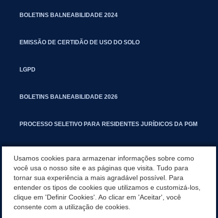
BOLETINS BALNEABILIDADE 2024
EMISSÃO DE CERTIDÃO DE USO DO SOLO
LGPD
BOLETINS BALNEABILIDADE 2026
PROCESSO SELETIVO PARA RESIDENTES JURÍDICOS DA PGM
CARTILHA POLUIÇÃO SONORA
Usamos cookies para armazenar informações sobre como
você usa o nosso site e as páginas que visita. Tudo para
tornar sua experiência a mais agradável possível. Para
MANUAL DE PROCEDIMENTOS IMOBILIÁRIOS SEINFRA
entender os tipos de cookies que utilizamos e customizá-los,
clique em 'Definir Cookies'. Ao clicar em 'Aceitar', você
TURMINHA DO LAGO
consente com a utilização de cookies.