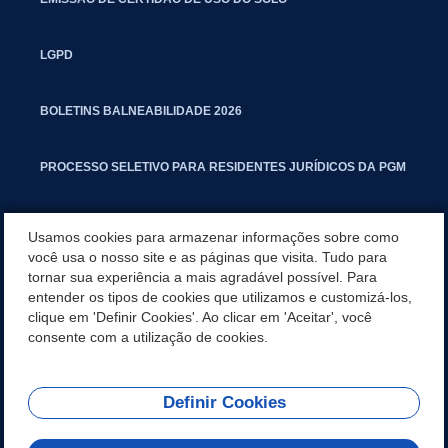
LGPD
BOLETINS BALNEABILIDADE 2026
PROCESSO SELETIVO PARA RESIDENTES JURÍDICOS DA PGM
CARTILHA POLUIÇÃO SONORA
Usamos cookies para armazenar informações sobre como
você usa o nosso site e as páginas que visita. Tudo para
tornar sua experiência a mais agradável possível. Para
MANUAL DE PROCEDIMENTOS IMOBILIÁRIOS SEINFRA
entender os tipos de cookies que utilizamos e customizá-los,
clique em 'Definir Cookies'. Ao clicar em 'Aceitar', você
TURMINHA DO LAGO
consente com a utilização de cookies.
Definir Cookies
REDES SOCIAIS