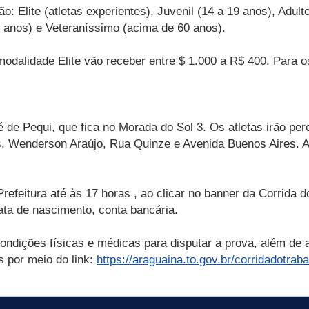
: Elite (atletas experientes), Juvenil (14 a 19 anos), Adulto
59 anos) e Veteraníssimo (acima de 60 anos).
dalidade Elite vão receber entre $ 1.000 a R$ 400. Para os
de Pequi, que fica no Morada do Sol 3. Os atletas irão per
s, Wenderson Araújo, Rua Quinze e Avenida Buenos Aires. A
refeitura até às 17 horas , ao clicar no banner da Corrida 
ta de nascimento, conta bancária.
ndições físicas e médicas para disputar a prova, além de
s por meio do link:
https://araguaina.to.gov.br/corridadotraba