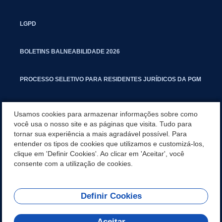
LGPD
BOLETINS BALNEABILIDADE 2026
PROCESSO SELETIVO PARA RESIDENTES JURÍDICOS DA PGM
CARTILHA POLUIÇÃO SONORA
Usamos cookies para armazenar informações sobre como
você usa o nosso site e as páginas que visita. Tudo para
tornar sua experiência a mais agradável possível. Para
MANUAL DE PROCEDIMENTOS IMOBILIÁRIOS SEINFRA
entender os tipos de cookies que utilizamos e customizá-los,
clique em 'Definir Cookies'. Ao clicar em 'Aceitar', você
TURMINHA DO LAGO
consente com a utilização de cookies.
Definir Cookies
REDES SOCIAIS
Aceitar