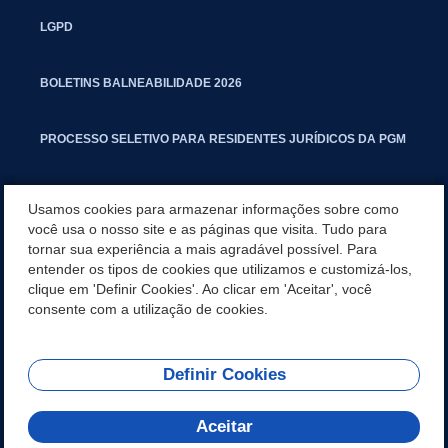
LGPD
BOLETINS BALNEABILIDADE 2026
PROCESSO SELETIVO PARA RESIDENTES JURÍDICOS DA PGM
CARTILHA POLUIÇÃO SONORA
Usamos cookies para armazenar informações sobre como
você usa o nosso site e as páginas que visita. Tudo para
tornar sua experiência a mais agradável possível. Para
MANUAL DE PROCEDIMENTOS IMOBILIÁRIOS SEINFRA
entender os tipos de cookies que utilizamos e customizá-los,
clique em 'Definir Cookies'. Ao clicar em 'Aceitar', você
TURMINHA DO LAGO
consente com a utilização de cookies.
Definir Cookies
REDES SOCIAIS
Aceitar