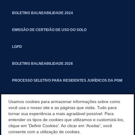
BOLETINS BALNEABILIDADE 2024
EMISSÃO DE CERTIDÃO DE USO DO SOLO
LGPD
BOLETINS BALNEABILIDADE 2026
PROCESSO SELETIVO PARA RESIDENTES JURÍDICOS DA PGM
CARTILHA POLUIÇÃO SONORA
Usamos cookies para armazenar informações sobre como
você usa o nosso site e as páginas que visita. Tudo para
tornar sua experiência a mais agradável possível. Para
MANUAL DE PROCEDIMENTOS IMOBILIÁRIOS SEINFRA
entender os tipos de cookies que utilizamos e customizá-los,
clique em 'Definir Cookies'. Ao clicar em 'Aceitar', você
TURMINHA DO LAGO
consente com a utilização de cookies.