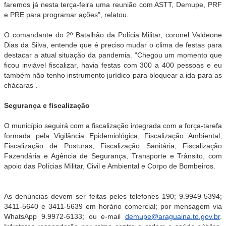
faremos já nesta terça-feira uma reunião com ASTT, Demupe, PRF
e PRE para programar ações”, relatou.
O comandante do 2º Batalhão da Polícia Militar, coronel Valdeone
Dias da Silva, entende que é preciso mudar o clima de festas para
destacar a atual situação da pandemia. “Chegou um momento que
ficou inviável fiscalizar, havia festas com 300 a 400 pessoas e eu
também não tenho instrumento jurídico para bloquear a ida para as
chácaras”.
Segurança e fiscalização
O município seguirá com a fiscalização integrada com a força-tarefa
formada pela Vigilância Epidemiológica, Fiscalização Ambiental,
Fiscalização de Posturas, Fiscalização Sanitária, Fiscalização
Fazendária e Agência de Segurança, Transporte e Trânsito, com
apoio das Polícias Militar, Civil e Ambiental e Corpo de Bombeiros.
As denúncias devem ser feitas peles telefones 190; 9.9949-5394;
3411-5640 e 3411-5639 em horário comercial; por mensagem via
WhatsApp 9.9972-6133; ou e-mail
demupe@araguaina.to.gov.br
.