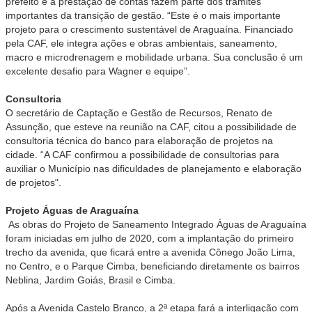
prefeito e a prestação de contas fazem parte dos trâmites
importantes da transição de gestão. “Este é o mais importante
projeto para o crescimento sustentável de Araguaína. Financiado
pela CAF, ele integra ações e obras ambientais, saneamento,
macro e microdrenagem e mobilidade urbana. Sua conclusão é um
excelente desafio para Wagner e equipe”.
Consultoria
O secretário de Captação e Gestão de Recursos, Renato de
Assunção, que esteve na reunião na CAF, citou a possibilidade de
consultoria técnica do banco para elaboração de projetos na
cidade. “A CAF confirmou a possibilidade de consultorias para
auxiliar o Município nas dificuldades de planejamento e elaboração
de projetos".
Projeto Águas de Araguaína
As obras do Projeto de Saneamento Integrado Águas de Araguaína
foram iniciadas em julho de 2020, com a implantação do primeiro
trecho da avenida, que ficará entre a avenida Cônego João Lima,
no Centro, e o Parque Cimba, beneficiando diretamente os bairros
Neblina, Jardim Goiás, Brasil e Cimba.
Após a Avenida Castelo Branco, a 2ª etapa fará a interligação com