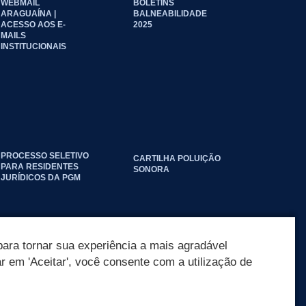
WEBMAIL
BOLETINS
ARAGUAÍNA |
BALNEABILIDADE
ACESSO AOS E-
2025
MAILS
INSTITUCIONAIS
PROCESSO SELETIVO
CARTILHA POLUIÇÃO
PARA RESIDENTES
SONORA
JURÍDICOS DA PGM
ara tornar sua experiência a mais agradável
ar em 'Aceitar', você consente com a utilização de