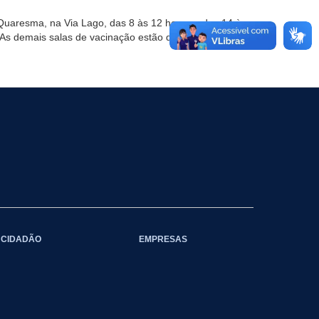
 Quaresma, na Via Lago, das 8 às 12 horas e das 14 às
 As demais salas de vacinação estão disponíveis das
CIDADÃO
EMPRESAS