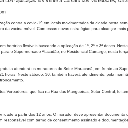
ua com aplicação em frente à Câmara dos Vereadores, UB
com
ização contra a covid-19 em locais movimentados da cidade nesta sem
ro da vacina móvel. Com essas novas estratégias para alcançar mais 
em horários flexíveis buscando a aplicação de 1ª, 2ª e 3ª doses. Nesta
 para o Supermercado Atacadão, no Residencial Camargo, nesta terça-fe
o gratuita atenderá os moradores do Setor Maracanã, em frente ao Supe
21 horas. Neste sábado, 30, também haverá atendimento, pela manhã,
troncamento.
os Vereadores, que fica na Rua das Mangueiras, Setor Central, foi amp
ter idade a partir dos 12 anos. O morador deve apresentar documento d
 responsável com termo de consentimento assinado e documentaçõe