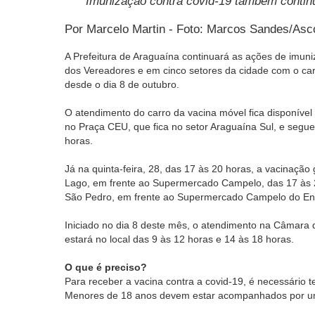
Imunização contra covid-19 também contin
Por Marcelo Martin - Foto: Marcos Sandes/As
A Prefeitura de Araguaína continuará as ações de imun
dos Vereadores e em cinco setores da cidade com o car
desde o dia 8 de outubro.
O atendimento do carro da vacina móvel fica disponível 
no Praça CEU, que fica no setor Araguaína Sul, e segue
horas.
Já na quinta-feira, 28, das 17 às 20 horas, a vacinaçã
Lago, em frente ao Supermercado Campelo, das 17 às 
São Pedro, em frente ao Supermercado Campelo do En
Iniciado no dia 8 deste mês, o atendimento na Câmara d
estará no local das 9 às 12 horas e 14 às 18 horas.
O que é preciso?
Para receber a vacina contra a covid-19, é necessário 
Menores de 18 anos devem estar acompanhados por um