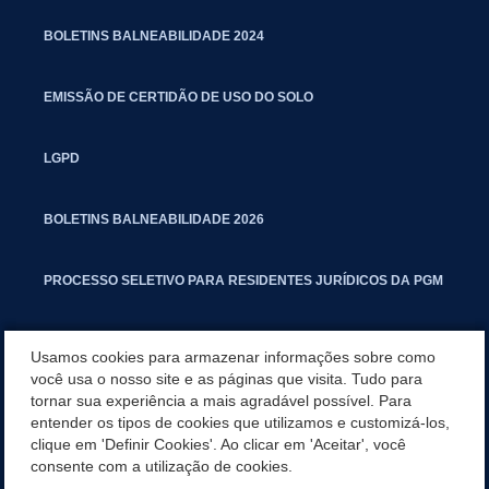
BOLETINS BALNEABILIDADE 2024
EMISSÃO DE CERTIDÃO DE USO DO SOLO
LGPD
BOLETINS BALNEABILIDADE 2026
PROCESSO SELETIVO PARA RESIDENTES JURÍDICOS DA PGM
CARTILHA POLUIÇÃO SONORA
Usamos cookies para armazenar informações sobre como
você usa o nosso site e as páginas que visita. Tudo para
tornar sua experiência a mais agradável possível. Para
MANUAL DE PROCEDIMENTOS IMOBILIÁRIOS SEINFRA
entender os tipos de cookies que utilizamos e customizá-los,
clique em 'Definir Cookies'. Ao clicar em 'Aceitar', você
TURMINHA DO LAGO
consente com a utilização de cookies.