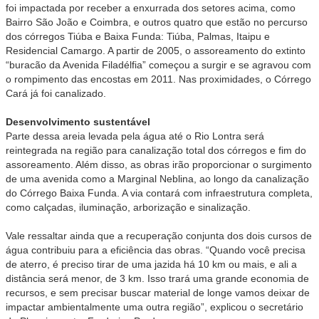
foi impactada por receber a enxurrada dos setores acima, como
Bairro São João e Coimbra, e outros quatro que estão no percurso
dos córregos Tiúba e Baixa Funda: Tiúba, Palmas, Itaipu e
Residencial Camargo. A partir de 2005, o assoreamento do extinto
“buracão da Avenida Filadélfia” começou a surgir e se agravou com
o rompimento das encostas em 2011. Nas proximidades, o Córrego
Cará já foi canalizado.
Desenvolvimento sustentável
Parte dessa areia levada pela água até o Rio Lontra será
reintegrada na região para canalização total dos córregos e fim do
assoreamento. Além disso, as obras irão proporcionar o surgimento
de uma avenida como a Marginal Neblina, ao longo da canalização
do Córrego Baixa Funda. A via contará com infraestrutura completa,
como calçadas, iluminação, arborização e sinalização.
Vale ressaltar ainda que a recuperação conjunta dos dois cursos de
água contribuiu para a eficiência das obras. “Quando você precisa
de aterro, é preciso tirar de uma jazida há 10 km ou mais, e ali a
distância será menor, de 3 km. Isso trará uma grande economia de
recursos, e sem precisar buscar material de longe vamos deixar de
impactar ambientalmente uma outra região”, explicou o secretário