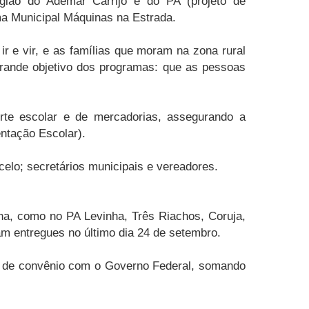
gião do Ademar Carrijo e do PA (projeto de
ma Municipal Máquinas na Estrada.
r e vir, e as famílias que moram na zona rural
grande objetivo dos programas: que as pessoas
orte escolar e de mercadorias, assegurando a
ntação Escolar).
celo; secretários municipais e vereadores.
na, como no PA Levinha, Três Riachos, Coruja,
am entregues no último dia 24 de setembro.
io de convênio com o Governo Federal, somando