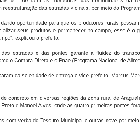
mais de 100 famílias moradoras das comunidades da re
reestruturação das estradas vicinais, por meio do Progra
ando oportunidade para que os produtores rurais possam i
cializar seus produtos e permanecer no campo, esse é o 
po”, explicou o prefeito.
 das estradas e das pontes garante a fluidez do transp
omo o Compra Direta e o Pnae (Programa Nacional de Alime
iparam da solenidade de entrega o vice-prefeito, Marcus Mar
de concreto em diversas regiões da zona rural de Araguaí
 Preto e Manoel Alves, onde as quatro primeiras pontes for
das com verba do Tesouro Municipal e outras nove por me