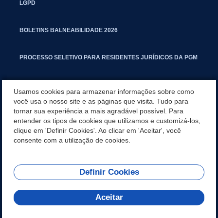
LGPD
BOLETINS BALNEABILIDADE 2026
PROCESSO SELETIVO PARA RESIDENTES JURÍDICOS DA PGM
CARTILHA POLUIÇÃO SONORA
Usamos cookies para armazenar informações sobre como
você usa o nosso site e as páginas que visita. Tudo para
tornar sua experiência a mais agradável possível. Para
MANUAL DE PROCEDIMENTOS IMOBILIÁRIOS SEINFRA
entender os tipos de cookies que utilizamos e customizá-los,
clique em 'Definir Cookies'. Ao clicar em 'Aceitar', você
TURMINHA DO LAGO
consente com a utilização de cookies.
Definir Cookies
REDES SOCIAIS
Aceitar