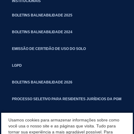
INSTITUCIONAIS
BOLETINS BALNEABILIDADE 2025
BOLETINS BALNEABILIDADE 2024
EMISSÃO DE CERTIDÃO DE USO DO SOLO
LGPD
BOLETINS BALNEABILIDADE 2026
PROCESSO SELETIVO PARA RESIDENTES JURÍDICOS DA PGM
CARTILHA POLUIÇÃO SONORA
Usamos cookies para armazenar informações sobre como
você usa o nosso site e as páginas que visita. Tudo para
tornar sua experiência a mais agradável possível. Para
MANUAL DE PROCEDIMENTOS IMOBILIÁRIOS SEINFRA