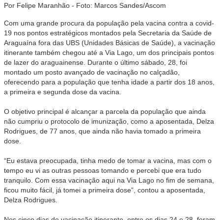
Por Felipe Maranhão - Foto: Marcos Sandes/Ascom
Com uma grande procura da população pela vacina contra a covid-
19 nos pontos estratégicos montados pela Secretaria da Saúde de
Araguaína fora das UBS (Unidades Básicas de Saúde), a vacinação
itinerante também chegou até a Via Lago, um dos principais pontos
de lazer do araguainense. Durante o último sábado, 28, foi
montado um posto avançado de vacinação no calçadão,
oferecendo para a população que tenha idade a partir dos 18 anos,
a primeira e segunda dose da vacina.
O objetivo principal é alcançar a parcela da população que ainda
não cumpriu o protocolo de imunização, como a aposentada, Delza
Rodrigues, de 77 anos, que ainda não havia tomado a primeira
dose.
“Eu estava preocupada, tinha medo de tomar a vacina, mas com o
tempo eu vi as outras pessoas tomando e percebi que era tudo
tranquilo. Com essa vacinação aqui na Via Lago no fim de semana,
ficou muito fácil, já tomei a primeira dose”, contou a aposentada,
Delza Rodrigues.
Nos cinco dias de vacinação itinerante, entre os dias 24 e 28, foram