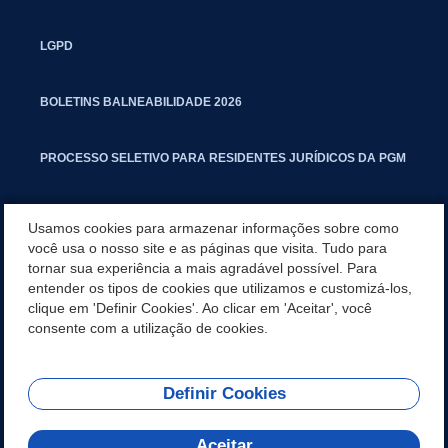
LGPD
BOLETINS BALNEABILIDADE 2026
PROCESSO SELETIVO PARA RESIDENTES JURÍDICOS DA PGM
CARTILHA POLUIÇÃO SONORA
Usamos cookies para armazenar informações sobre como
você usa o nosso site e as páginas que visita. Tudo para
tornar sua experiência a mais agradável possível. Para
MANUAL DE PROCEDIMENTOS IMOBILIÁRIOS SEINFRA
entender os tipos de cookies que utilizamos e customizá-los,
clique em 'Definir Cookies'. Ao clicar em 'Aceitar', você
TURMINHA DO LAGO
consente com a utilização de cookies.
Definir Cookies
REDES SOCIAIS
Aceitar