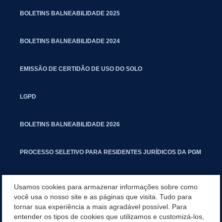
BOLETINS BALNEABILIDADE 2025
BOLETINS BALNEABILIDADE 2024
EMISSÃO DE CERTIDÃO DE USO DO SOLO
LGPD
BOLETINS BALNEABILIDADE 2026
PROCESSO SELETIVO PARA RESIDENTES JURÍDICOS DA PGM
CARTILHA POLUIÇÃO SONORA
Usamos cookies para armazenar informações sobre como
você usa o nosso site e as páginas que visita. Tudo para
tornar sua experiência a mais agradável possível. Para
MANUAL DE PROCEDIMENTOS IMOBILIÁRIOS SEINFRA
entender os tipos de cookies que utilizamos e customizá-los,