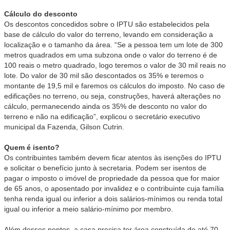
Cálculo do desconto
Os descontos concedidos sobre o IPTU são estabelecidos pela
base de cálculo do valor do terreno, levando em consideração a
localização e o tamanho da área. “Se a pessoa tem um lote de 300
metros quadrados em uma subzona onde o valor do terreno é de
100 reais o metro quadrado, logo teremos o valor de 30 mil reais no
lote. Do valor de 30 mil são descontados os 35% e teremos o
montante de 19,5 mil e faremos os cálculos do imposto. No caso de
edificações no terreno, ou seja, construções, haverá alterações no
cálculo, permanecendo ainda os 35% de desconto no valor do
terreno e não na edificação”, explicou o secretário executivo
municipal da Fazenda, Gilson Cutrin.
Quem é isento?
Os contribuintes também devem ficar atentos às isenções do IPTU
e solicitar o benefício junto à secretaria. Podem ser isentos de
pagar o imposto o imóvel de propriedade da pessoa que for maior
de 65 anos, o aposentado por invalidez e o contribuinte cuja família
tenha renda igual ou inferior a dois salários-mínimos ou renda total
igual ou inferior a meio salário-mínimo por membro.
Além desses pontos, a casa precisa ter área construída de até 70