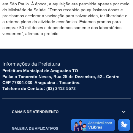
em São Paulo. À época, a aquisição era permitida apenas por meio
do Ministério da Saúde. “Temos recebido pouquíssimas doses e
precisamos acelerar a vacinação para salvar vidas, ter liberdade e
o retorno pleno da atividade econômica. Estamos prontos para
comprar 50 mil doses e dependemos somente dos laboratórios
venderem”, afirmou o prefeito.
Informações da Prefeitura
Prefeitura Municipal de Araguaína TO
Palácio Tancredo Neves, Rua 25 de Dezembro, 52 - Centro
CEP 77804-030, Araguaína - Tocantins.
Telefone de Contato: (63) 3412-5572
CANAIS DE ATENDIMENTO
GALERIA DE APLICATIVOS