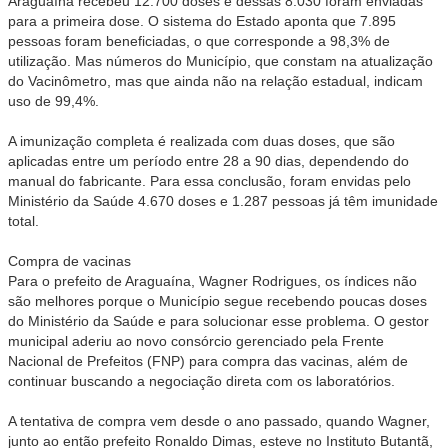
Araguaína recebeu 12.700 doses e dessas 8.030 foram enviadas
para a primeira dose. O sistema do Estado aponta que 7.895
pessoas foram beneficiadas, o que corresponde a 98,3% de
utilização. Mas números do Município, que constam na atualização
do Vacinômetro, mas que ainda não na relação estadual, indicam
uso de 99,4%.
A imunização completa é realizada com duas doses, que são
aplicadas entre um período entre 28 a 90 dias, dependendo do
manual do fabricante. Para essa conclusão, foram envidas pelo
Ministério da Saúde 4.670 doses e 1.287 pessoas já têm imunidade
total.
Compra de vacinas
Para o prefeito de Araguaína, Wagner Rodrigues, os índices não
são melhores porque o Município segue recebendo poucas doses
do Ministério da Saúde e para solucionar esse problema. O gestor
municipal aderiu ao novo consórcio gerenciado pela Frente
Nacional de Prefeitos (FNP) para compra das vacinas, além de
continuar buscando a negociação direta com os laboratórios.
A tentativa de compra vem desde o ano passado, quando Wagner,
junto ao então prefeito Ronaldo Dimas, esteve no Instituto Butantã,