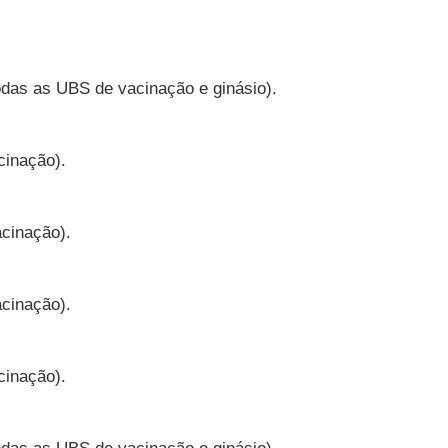
odas as UBS de vacinação e ginásio).
cinação).
acinação).
acinação).
cinação).