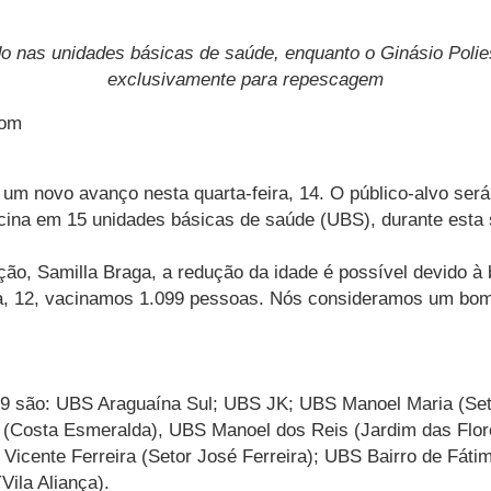
ado nas unidades básicas de saúde, enquanto o Ginásio Poli
exclusivamente para repescagem
com
 um novo avanço nesta quarta-feira, 14. O público-alvo ser
acina em 15 unidades básicas de saúde (UBS), durante esta
ão, Samilla Braga, a redução da idade é possível devido à 
ira, 12, vacinamos 1.099 pessoas. Nós consideramos um bom
-19 são: UBS Araguaína Sul; UBS JK; UBS Manoel Maria (Se
s (Costa Esmeralda), UBS Manoel dos Reis (Jardim das Flo
Vicente Ferreira (Setor José Ferreira); UBS Bairro de Fá
ila Aliança).