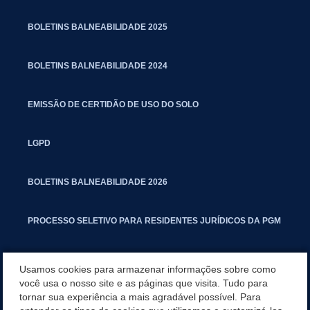
BOLETINS BALNEABILIDADE 2025
BOLETINS BALNEABILIDADE 2024
EMISSÃO DE CERTIDÃO DE USO DO SOLO
LGPD
BOLETINS BALNEABILIDADE 2026
PROCESSO SELETIVO PARA RESIDENTES JURÍDICOS DA PGM
CARTILHA POLUIÇÃO SONORA
Usamos cookies para armazenar informações sobre como
você usa o nosso site e as páginas que visita. Tudo para
tornar sua experiência a mais agradável possível. Para
MANUAL DE PROCEDIMENTOS IMOBILIÁRIOS SEINFRA