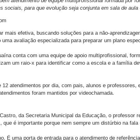
bem atendimento de equipe multiprofissional formada por f
es sociais, para que evolução seja conjunta em sala de aula
com
r mais efetiva, buscando soluções para a não-aprendizage
o uma avaliação especializada para preparar um plano espec
aína conta com uma equipe de apoio multiprofissional, form
izam um raio-x para identificar como a escola e a família 
e 12 atendimentos por dia, com pais, alunos e professore
s atendimentos foram mantidos por videochamada.
astro, da Secretaria Municipal da Educação, o professor re
onal, que é importante porque nem sempre um distúrbio na fala
. É uma porta de entrada para o atendimento de referência