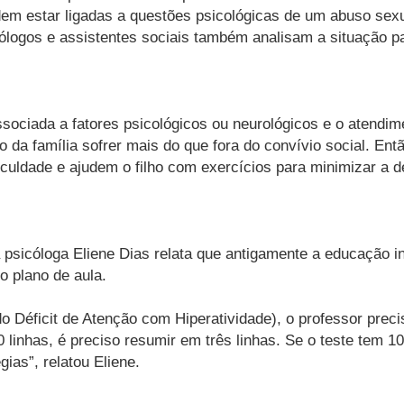
odem estar ligadas a questões psicológicas de um abuso sex
cólogos e assistentes sociais também analisam a situação p
ociada a fatores psicológicos ou neurológicos e o atendime
o da família sofrer mais do que fora do convívio social. Ent
culdade e ajudem o filho com exercícios para minimizar a de
 a psicóloga Eliene Dias relata que antigamente a educação 
o plano de aula.
 Déficit de Atenção com Hiperatividade), o professor prec
0 linhas, é preciso resumir em três linhas. Se o teste tem 
ias”, relatou Eliene.