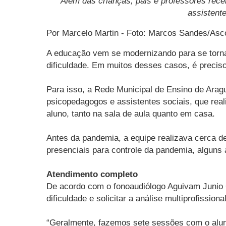
Além das crianças, pais e professores rece
assistent
Por Marcelo Martin - Foto: Marcos Sandes/As
A educação vem se modernizando para se torna
dificuldade. Em muitos desses casos, é precis
Para isso, a Rede Municipal de Ensino de Aragu
psicopedagogos e assistentes sociais, que real
aluno, tanto na sala de aula quanto em casa.
Antes da pandemia, a equipe realizava cerca d
presenciais para controle da pandemia, algun
Atendimento completo
De acordo com o fonoaudiólogo Aguivam Junio C
dificuldade e solicitar a análise multiprofissi
“Geralmente, fazemos sete sessões com o aluno