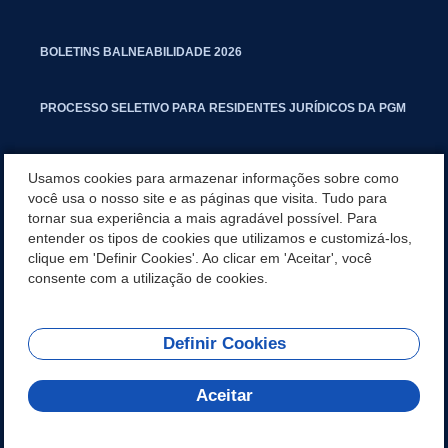
BOLETINS BALNEABILIDADE 2026
PROCESSO SELETIVO PARA RESIDENTES JURÍDICOS DA PGM
CARTILHA POLUIÇÃO SONORA
Usamos cookies para armazenar informações sobre como
você usa o nosso site e as páginas que visita. Tudo para
tornar sua experiência a mais agradável possível. Para
MANUAL DE PROCEDIMENTOS IMOBILIÁRIOS SEINFRA
entender os tipos de cookies que utilizamos e customizá-los,
clique em 'Definir Cookies'. Ao clicar em 'Aceitar', você
TURMINHA DO LAGO
consente com a utilização de cookies.
Definir Cookies
REDES SOCIAIS
Aceitar