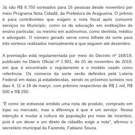
Já são R$ 8.750 sorteados para 16 pessoas desde novembro por
meio Programa
Nota
Cidadã
, da Prefeitura de Araguaína. O prêmio
é para contribuintes que exigem a
nota
fiscal após consumir
serviços no Município, como os de educação em instituições de
ensino particular, ou mesmo em autônomos, como dentista, médico
e advogado. O número gerado serve como bilhete da sorte para
três sorteios realizados mensalmente e que seguem até dezembro.
A premiação está regulamentada por meio do Decreto nº 168/19,
publicado no Diário Oficial nº 1.901, de 20 de novembro de 2019,
em que é encontrado o regulamento e o modelo usado como
referência. Os números da sorte serão definidos pela Loteria
Federal em datas já estabelecidas, sendo os próximos sorteios nos
dias 4, 11 e 18 de março, com prêmios respectivos de R$ 1 mil, R$
500 e R$ 250.
“É como se estivesse emitido uma
nota
de produto, comprado em
lojas ou mercado, mas a diferença é que é um serviço. Nossa
intenção é mudar a cultura da população por meio de incentivo,
pois é um dever e um direto de
cidadão
exigir a
nota
”, afirmou o
secretário municipal da Fazenda, Fabiano Souza.