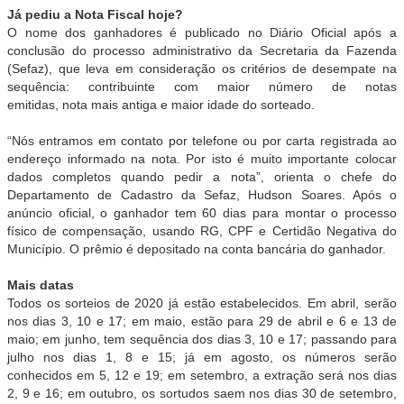
Já pediu a
Nota
Fiscal hoje?
O nome dos ganhadores é publicado no Diário Oficial após a
conclusão do processo administrativo da Secretaria da Fazenda
(Sefaz), que leva em consideração os critérios de desempate na
sequência: contribuinte com maior número de notas
emitidas,
nota
mais antiga e maior idade do sorteado.
“Nós entramos em contato por telefone ou por carta registrada ao
endereço informado na
nota
. Por isto é muito importante colocar
dados completos quando pedir a
nota
”, orienta o chefe do
Departamento de Cadastro da Sefaz, Hudson Soares. Após o
anúncio oficial, o ganhador tem 60 dias para montar o processo
físico de compensação, usando RG, CPF e Certidão Negativa do
Município. O prêmio é depositado na conta bancária do ganhador.
Mais datas
Todos os sorteios de 2020 já estão estabelecidos. Em abril, serão
nos dias 3, 10 e 17; em maio, estão para 29 de abril e 6 e 13 de
maio; em junho, tem sequência dos dias 3, 10 e 17; passando para
julho nos dias 1, 8 e 15; já em agosto, os números serão
conhecidos em 5, 12 e 19; em setembro, a extração será nos dias
2, 9 e 16; em outubro, os sortudos saem nos dias 30 de setembro,