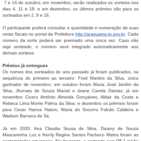
7 e 14 de outubro; em novembro, serão realizados os sorteios nos
dias 4, 11 e 18; e em dezembro, os últimos prêmios são para os
sorteados em 2, 9 e 16.
O participante poderá consultar a quantidade e numeração de suas
notas fiscais no portal da Prefeitura
http://araguaina.to.gov.br
. Cada
número da sorte poderá ser premiado uma única vez. Caso não
seja sorteado, o número será integrado automaticamente aos
demais sorteios.
Prêmios já entregues
Os nomes dos sorteados do ano passado já foram publicados, na
sequência do primeiro ao terceiro: Fred Martins da Silva, único
ganhador de novembro; em outubro foram Maria José Jardim da
Silva, Jhonata de Souza Maciel e Jeane Camila Dantas; já em
novembro Cicero Antônio Almeida Gonçalves, Aldair da Costa e
Rebeca Lima Monte Palma da Silva; e dezembro os prêmios foram
para Cesar Hanna Halum, Maria do Socorro Falcão Caldeira e
Wadson Barreira de Sá.
Já em 2020, Ana Claudia Sousa de Silva, Daiany de Souza
Mascarenha Luz e Kerrly Regina Santos Pacheco Matos foram as
contempladas em janeiro. Em fevereiro, a sorteada com R$ 1 mil foi