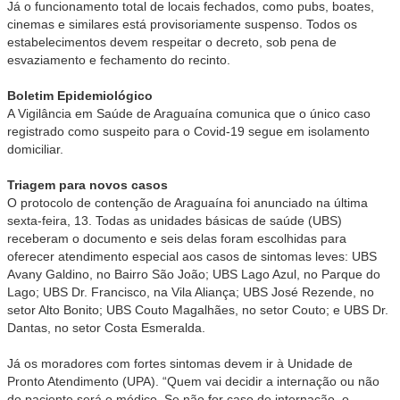
Já o funcionamento total de locais fechados, como pubs, boates,
cinemas e similares está provisoriamente suspenso. Todos os
estabelecimentos devem respeitar o decreto, sob pena de
esvaziamento e fechamento do recinto.
Boletim Epidemiológico
A Vigilância em Saúde de Araguaína comunica que o único caso
registrado como suspeito para o Covid-19 segue em isolamento
domiciliar.
Triagem para novos casos
O protocolo de contenção de Araguaína foi anunciado na última
sexta-feira, 13. Todas as unidades básicas de saúde (UBS)
receberam o documento e seis delas foram escolhidas para
oferecer atendimento especial aos casos de sintomas leves: UBS
Avany Galdino, no Bairro São João; UBS Lago Azul, no Parque do
Lago; UBS Dr. Francisco, na Vila Aliança; UBS José Rezende, no
setor Alto Bonito; UBS Couto Magalhães, no setor Couto; e UBS Dr.
Dantas, no setor Costa Esmeralda.
Já os moradores com fortes sintomas devem ir à Unidade de
Pronto Atendimento (UPA). “Quem vai decidir a internação ou não
do paciente será o médico. Se não for caso de internação, o