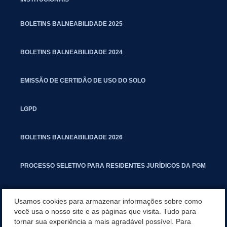
BOLETINS BALNEABILIDADE 2025
BOLETINS BALNEABILIDADE 2024
EMISSÃO DE CERTIDÃO DE USO DO SOLO
LGPD
BOLETINS BALNEABILIDADE 2026
PROCESSO SELETIVO PARA RESIDENTES JURÍDICOS DA PGM
CARTILHA POLUIÇÃO SONORA
Usamos cookies para armazenar informações sobre como
você usa o nosso site e as páginas que visita. Tudo para
tornar sua experiência a mais agradável possível. Para
MANUAL DE PROCEDIMENTOS IMOBILIÁRIOS SEINFRA