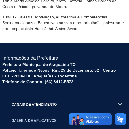
Tânia Maria Almeida Pereira, profa. Rafaela Gomes Borges da
Costa e Psicóloga Ivanna de Moura;
10h40 - Palestra “Motivação, Autoestima e Competências
Socioemocionais e Educativas na vida e no trabalho” – palestrante:
prof. especialista Hani Zehdi Amine Awad.
Informações da Prefeitura
Prefeitura Municipal de Araguaína TO
Palácio Tancredo Neves, Rua 25 de Dezembro, 52 - Centro
CEP 77804-030, Araguaína - Tocantins.
Telefone de Contato: (63) 3412-5572
CANAIS DE ATENDIMENTO
GALERIA DE APLICATIVOS