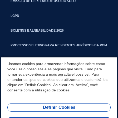
EMISSÃO DE CERTIDÃO DE USO DO SOLO
LGPD
BOLETINS BALNEABILIDADE 2026
PROCESSO SELETIVO PARA RESIDENTES JURÍDICOS DA PGM
CARTILHA POLUIÇÃO SONORA
Usamos cookies para armazenar informações sobre como
você usa o nosso site e as páginas que visita. Tudo para
tornar sua experiência a mais agradável possível. Para
MANUAL DE PROCEDIMENTOS IMOBILIÁRIOS SEINFRA
entender os tipos de cookies que utilizamos e customizá-los,
clique em 'Definir Cookies'. Ao clicar em 'Aceitar', você
TURMINHA DO LAGO
consente com a utilização de cookies.
Definir Cookies
REDES SOCIAIS