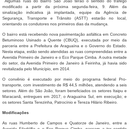
Algumas ruas do Bairro São João terão o sentido do tráfego
modificado a partir da próxima segunda-feira, 9. Além da
sinalização indicativa já implantada, equipe da Agência de
Segurança, Transporte e Trânsito (ASTT) estarão no local,
orientando os condutores nos primeiros dias da mudança.
O bairro está recebendo nova pavimentação asfáltica em Concreto
Betuminoso Usinado a Quente (CBUQ), executada por meio da
parceria entre a Prefeitura de Araguaína e o Governo do Estado.
Nesta etapa, estão sendo atendidas as ruas compreendidas entre a
Avenida Primeiro de Janeiro e o Eco Parque Cimba. A outra metade
do setor, da Avenida Primeiro de Janeiro à Feirinha, já havia sido
revitalizada pelo Município, em 2014.
O convênio é executado por meio do programa federal Pro-
transporte, com investimento de R$ 44,5 milhões, atendendo a seis
setores. Além do São João, foram beneficiados os setores Itaipu e
Maracanã, entregues em 2017; o Araguaína Sul, em execução; e
os setores Santa Terezinha, Patrocínio e Tereza Hilário Ribeiro.
Modificações
As ruas Humberto de Campos e Quatorze de Janeiro, entre a
Avenida Filadélfia e o Eco Parque Cimba, passam a ter sentido