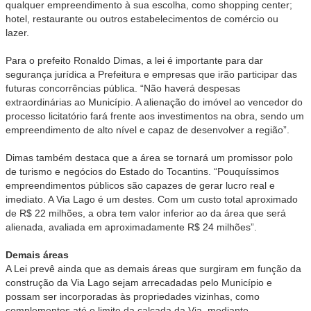
qualquer empreendimento à sua escolha, como shopping center;
hotel, restaurante ou outros estabelecimentos de comércio ou
lazer.
Para o prefeito Ronaldo Dimas, a lei é importante para dar
segurança jurídica a Prefeitura e empresas que irão participar das
futuras concorrências pública. “Não haverá despesas
extraordinárias ao Município. A alienação do imóvel ao vencedor do
processo licitatório fará frente aos investimentos na obra, sendo um
empreendimento de alto nível e capaz de desenvolver a região”.
Dimas também destaca que a área se tornará um promissor polo
de turismo e negócios do Estado do Tocantins. “Pouquíssimos
empreendimentos públicos são capazes de gerar lucro real e
imediato. A Via Lago é um destes. Com um custo total aproximado
de R$ 22 milhões, a obra tem valor inferior ao da área que será
alienada, avaliada em aproximadamente R$ 24 milhões”.
Demais áreas
A Lei prevê ainda que as demais áreas que surgiram em função da
construção da Via Lago sejam arrecadadas pelo Município e
possam ser incorporadas às propriedades vizinhas, como
complementos até o limite da calçada da Via, mediante