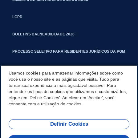
LGPD
BOLETINS BALNEABILIDADE 2026
PROCESSO SELETIVO PARA RESIDENTES JURÍDICOS DA PGM
CARTILHA POLUIÇÃO SONORA
Usamos cookies para armazenar informações sobre como
você usa o nosso site e as páginas que visita. Tudo para
tornar sua experiência a mais agradável possível. Para
MANUAL DE PROCEDIMENTOS IMOBILIÁRIOS SEINFRA
entender os tipos de cookies que utilizamos e customizá-los,
clique em 'Definir Cookies'. Ao clicar em 'Aceitar', você
TURMINHA DO LAGO
consente com a utilização de cookies.
Definir Cookies
REDES SOCIAIS