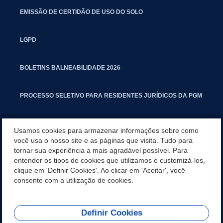
EMISSÃO DE CERTIDÃO DE USO DO SOLO
LGPD
BOLETINS BALNEABILIDADE 2026
PROCESSO SELETIVO PARA RESIDENTES JURÍDICOS DA PGM
CARTILHA POLUIÇÃO SONORA
Usamos cookies para armazenar informações sobre como
você usa o nosso site e as páginas que visita. Tudo para
tornar sua experiência a mais agradável possível. Para
MANUAL DE PROCEDIMENTOS IMOBILIÁRIOS SEINFRA
entender os tipos de cookies que utilizamos e customizá-los,
clique em 'Definir Cookies'. Ao clicar em 'Aceitar', você
TURMINHA DO LAGO
consente com a utilização de cookies.
Definir Cookies
REDES SOCIAIS