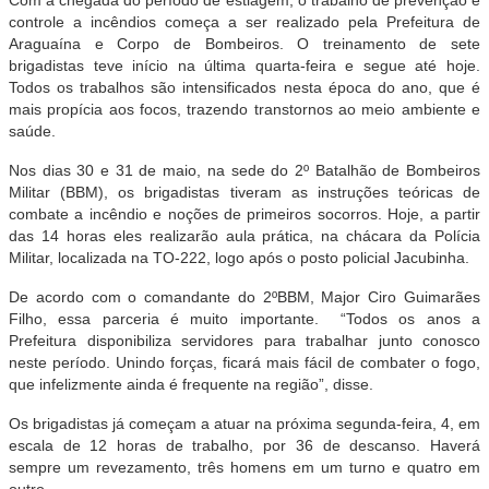
controle a incêndios começa a ser realizado pela Prefeitura de
Araguaína e Corpo de Bombeiros. O treinamento de sete
brigadistas teve início na última quarta-feira e segue até hoje.
Todos os trabalhos são intensificados nesta época do ano, que é
mais propícia aos focos, trazendo transtornos ao meio ambiente e
saúde.
Nos dias 30 e 31 de maio, na sede do 2º Batalhão de Bombeiros
Militar (BBM), os brigadistas tiveram as instruções teóricas de
combate a incêndio e noções de primeiros socorros. Hoje, a partir
das 14 horas eles realizarão aula prática, na chácara da Polícia
Militar, localizada na TO-222, logo após o posto policial Jacubinha.
De acordo com o comandante do 2ºBBM, Major Ciro Guimarães
Filho, essa parceria é muito importante. “Todos os anos a
Prefeitura disponibiliza servidores para trabalhar junto conosco
neste período. Unindo forças, ficará mais fácil de combater o fogo,
que infelizmente ainda é frequente na região”, disse.
Os brigadistas já começam a atuar na próxima segunda-feira, 4, em
escala de 12 horas de trabalho, por 36 de descanso. Haverá
sempre um revezamento, três homens em um turno e quatro em
outro.