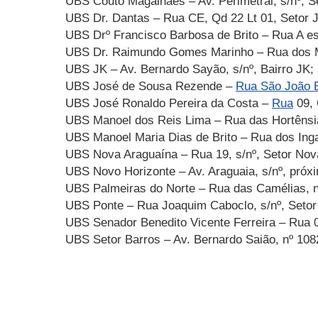
UBS Couto Magalhães – Av. Perimetral, s/nº, S
UBS Dr. Dantas – Rua CE, Qd 22 Lt 01, Setor 
UBS Drº Francisco Barbosa de Brito – Rua A esq
UBS Dr. Raimundo Gomes Marinho – Rua dos 
UBS JK – Av. Bernardo Sayão, s/nº, Bairro JK;
UBS José de Sousa Rezende –
Rua São João B
UBS José Ronaldo Pereira da Costa –
Rua
09, 
UBS Manoel dos Reis Lima – Rua das Hortênsias
UBS Manoel Maria Dias de Brito – Rua dos Inga
UBS Nova Araguaína – Rua 19, s/nº, Setor Nov
UBS Novo Horizonte – Av. Araguaia, s/nº, pró
UBS Palmeiras do Norte – Rua das Camélias, nº
UBS Ponte – Rua Joaquim Caboclo, s/nº, Setor
UBS Senador Benedito Vicente Ferreira – Rua 07
UBS Setor Barros – Av. Bernardo Saião, nº 108