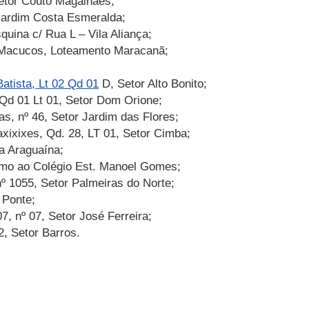
etor Couto Magalhães;
Jardim Costa Esmeralda;
uina c/ Rua L – Vila Aliança;
Macucos, Loteamento Maracanã;
atista, Lt 02 Qd 01
D, Setor Alto Bonito;
Qd 01 Lt 01, Setor Dom Orione;
, nº 46, Setor Jardim das Flores;
xixixes, Qd. 28, LT 01, Setor Cimba;
a Araguaína;
ximo ao Colégio Est. Manoel Gomes;
 1055, Setor Palmeiras do Norte;
 Ponte;
, nº 07, Setor José Ferreira;
2, Setor Barros.