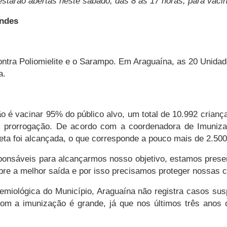
starão abertas neste sábado, das 8 às 17 horas, para vaci
andes
ntra Poliomielite e o Sarampo. Em Araguaína, as 20 Unida
a.
 é vacinar 95% do público alvo, um total de 10.992 crian
m prorrogação. De acordo com a coordenadora de Imuniza
ta foi alcançada, o que corresponde a pouco mais de 2.500
ponsáveis para alcançarmos nosso objetivo, estamos pres
pre a melhor saída e por isso precisamos proteger nossas c
demiológica do Município, Araguaína não registra casos s
com a imunização é grande, já que nos últimos três anos 