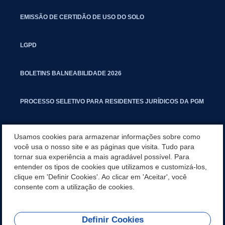
EMISSÃO DE CERTIDÃO DE USO DO SOLO
LGPD
BOLETINS BALNEABILIDADE 2026
PROCESSO SELETIVO PARA RESIDENTES JURÍDICOS DA PGM
CARTILHA POLUIÇÃO SONORA
Usamos cookies para armazenar informações sobre como
você usa o nosso site e as páginas que visita. Tudo para
tornar sua experiência a mais agradável possível. Para
MANUAL DE PROCEDIMENTOS IMOBILIÁRIOS SEINFRA
entender os tipos de cookies que utilizamos e customizá-los,
clique em 'Definir Cookies'. Ao clicar em 'Aceitar', você
TURMINHA DO LAGO
consente com a utilização de cookies.
Definir Cookies