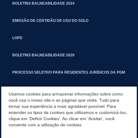
BOLETINS BALNEABILIDADE 2024
EMISSÃO DE CERTIDÃO DE USO DO SOLO
LGPD
BOLETINS BALNEABILIDADE 2026
PROCESSO SELETIVO PARA RESIDENTES JURÍDICOS DA PGM
CARTILHA POLUIÇÃO SONORA
Usamos cookies para armazenar informações sobre como
você usa o nosso site e as páginas que visita. Tudo para
tornar sua experiência a mais agradável possível. Para
MANUAL DE PROCEDIMENTOS IMOBILIÁRIOS SEINFRA
entender os tipos de cookies que utilizamos e customizá-los,
clique em 'Definir Cookies'. Ao clicar em 'Aceitar', você
TURMINHA DO LAGO
consente com a utilização de cookies.